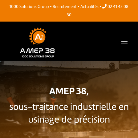
•
•
•
1000 Solutions Group
Recrutement
Actualités
02 41 43 08
30
AMEP 38,
sous-traitance industrielle en
usinage de précision